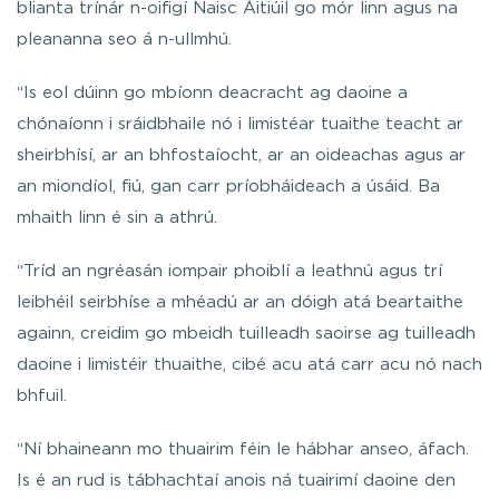
blianta trínár n-oifigí Naisc Áitiúil go mór linn agus na
pleananna seo á n-ullmhú.
“Is eol dúinn go mbíonn deacracht ag daoine a
chónaíonn i sráidbhaile nó i limistéar tuaithe teacht ar
sheirbhísí, ar an bhfostaíocht, ar an oideachas agus ar
an miondíol, fiú, gan carr príobháideach a úsáid. Ba
mhaith linn é sin a athrú.
“Tríd an ngréasán iompair phoiblí a leathnú agus trí
leibhéil seirbhíse a mhéadú ar an dóigh atá beartaithe
againn, creidim go mbeidh tuilleadh saoirse ag tuilleadh
daoine i limistéir thuaithe, cibé acu atá carr acu nó nach
bhfuil.
“Ní bhaineann mo thuairim féin le hábhar anseo, áfach.
Is é an rud is tábhachtaí anois ná tuairimí daoine den