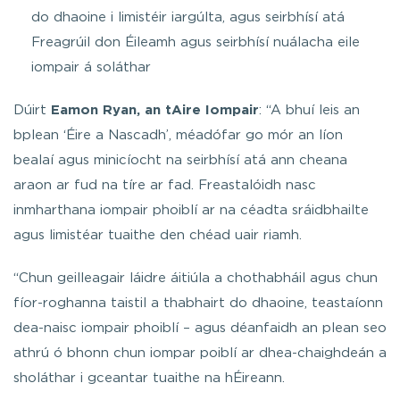
do dhaoine i limistéir iargúlta, agus seirbhísí atá
Freagrúil don Éileamh agus seirbhísí nuálacha eile
iompair á soláthar
Dúirt
Eamon Ryan, an tAire Iompair
: “A bhuí leis an
bplean ‘Éire a Nascadh’, méadófar go mór an líon
bealaí agus minicíocht na seirbhísí atá ann cheana
araon ar fud na tíre ar fad. Freastalóidh nasc
inmharthana iompair phoiblí ar na céadta sráidbhailte
agus limistéar tuaithe den chéad uair riamh.
“Chun geilleagair láidre áitiúla a chothabháil agus chun
fíor-roghanna taistil a thabhairt do dhaoine, teastaíonn
dea-naisc iompair phoiblí – agus déanfaidh an plean seo
athrú ó bhonn chun iompar poiblí ar dhea-chaighdeán a
sholáthar i gceantar tuaithe na hÉireann.