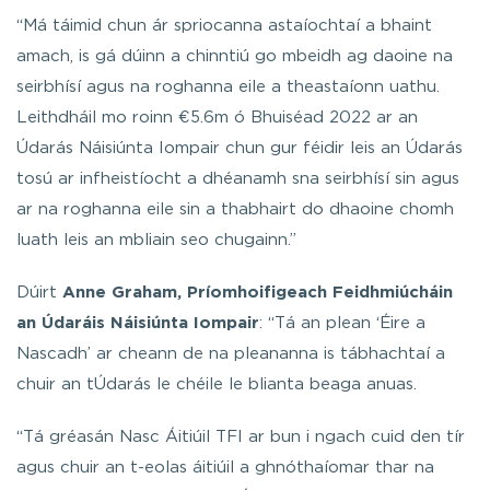
“Má táimid chun ár spriocanna astaíochtaí a bhaint
amach, is gá dúinn a chinntiú go mbeidh ag daoine na
seirbhísí agus na roghanna eile a theastaíonn uathu.
Leithdháil mo roinn €5.6m ó Bhuiséad 2022 ar an
Údarás Náisiúnta Iompair chun gur féidir leis an Údarás
tosú ar infheistíocht a dhéanamh sna seirbhísí sin agus
ar na roghanna eile sin a thabhairt do dhaoine chomh
luath leis an mbliain seo chugainn.”
Dúirt
Anne Graham, Príomhoifigeach Feidhmiúcháin
an Údaráis Náisiúnta Iompair
: “Tá an plean ‘Éire a
Nascadh’ ar cheann de na pleananna is tábhachtaí a
chuir an tÚdarás le chéile le blianta beaga anuas.
“Tá gréasán Nasc Áitiúil TFI ar bun i ngach cuid den tír
agus chuir an t-eolas áitiúil a ghnóthaíomar thar na