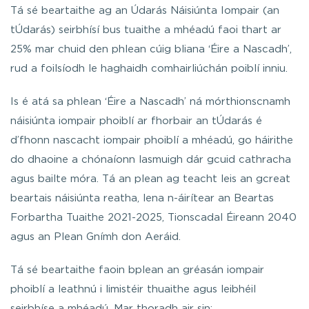
Tá sé beartaithe ag an Údarás Náisiúnta Iompair (an
tÚdarás) seirbhísí bus tuaithe a mhéadú faoi thart ar
25% mar chuid den phlean cúig bliana ‘Éire a Nascadh’,
rud a foilsíodh le haghaidh comhairliúchán poiblí inniu.
Is é atá sa phlean ‘Éire a Nascadh’ ná mórthionscnamh
náisiúnta iompair phoiblí ar fhorbair an tÚdarás é
d’fhonn nascacht iompair phoiblí a mhéadú, go háirithe
do dhaoine a chónaíonn lasmuigh dár gcuid cathracha
agus bailte móra. Tá an plean ag teacht leis an gcreat
beartais náisiúnta reatha, lena n-áirítear an Beartas
Forbartha Tuaithe 2021-2025, Tionscadal Éireann 2040
agus an Plean Gnímh don Aeráid.
Tá sé beartaithe faoin bplean an gréasán iompair
phoiblí a leathnú i limistéir thuaithe agus leibhéil
seirbhíse a mhéadú. Mar thoradh air sin: