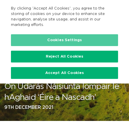
By clicking “Accept All Cookies”, you agree to the
EN
MENU
Search
storing of cookies on your device to enhance site
navigation, analyse site usage, and assist in our
marketing efforts.
…
Cookies Settings
Reject All Cookies
Méadú 25% i Seirbhísí Bus
Accept All Cookies
Tuaithe Beartaithe Faoi i Thograí
Ón Údarás Náisiúnta Iompair le
hAghaid ‘Éire a Nascadh’
9TH DECEMBER 2021