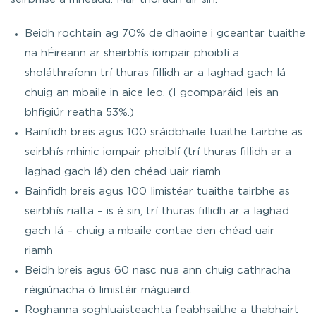
Beidh rochtain ag 70% de dhaoine i gceantar tuaithe
na hÉireann ar sheirbhís iompair phoiblí a
sholáthraíonn trí thuras fillidh ar a laghad gach lá
chuig an mbaile in aice leo. (I gcomparáid leis an
bhfigiúr reatha 53%.)
Bainfidh breis agus 100 sráidbhaile tuaithe tairbhe as
seirbhís mhinic iompair phoiblí (trí thuras fillidh ar a
laghad gach lá) den chéad uair riamh
Bainfidh breis agus 100 limistéar tuaithe tairbhe as
seirbhís rialta – is é sin, trí thuras fillidh ar a laghad
gach lá – chuig a mbaile contae den chéad uair
riamh
Beidh breis agus 60 nasc nua ann chuig cathracha
réigiúnacha ó limistéir máguaird.
Roghanna soghluaisteachta feabhsaithe a thabhairt