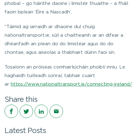
phobal – go háirithe daoine i limistéir thuaithe – a fháil
faoin bplean ‘Éire a Nascadh’.
“Táimid ag iarraidh ar dhaoine dul chuig
nationaltransport.ie, súil a chaitheamh ar an difear a
dhéanfadh an plean do do limistéar agus do do
chontae, agus aiseolas a thabhairt dúinn faoi sin.
Tosaíonn an próiseas comhairliúcháin phoiblí inniu. Le
haghaidh tuilleadh sonraí, tabhair cuairt
ar
https://www.nationaltransport.ie/connecting-ireland/
Share this
Share on Facebook
Share on Twitter
Share on LinkedIn
Share via email
Latest Posts