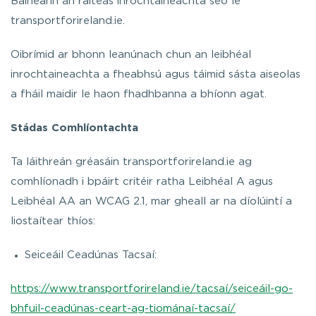
Baineann an ráiteas inrochtaineachta seo le
transportforireland.ie.
Oibrímid ar bhonn leanúnach chun an leibhéal
inrochtaineachta a fheabhsú agus táimid sásta aiseolas
a fháil maidir le haon fhadhbanna a bhíonn agat.
Stádas Comhlíontachta
Ta láithreán gréasáin transportforireland.ie ag
comhlíonadh i bpáirt critéir ratha Leibhéal A agus
Leibhéal AA an WCAG 2.1, mar gheall ar na díolúintí a
liostaítear thíos:
Seiceáil Ceadúnas Tacsaí:
https://www.transportforireland.ie/tacsaí/seiceáil-go-
bhfuil-ceadúnas-ceart-ag-tiománaí-tacsaí/