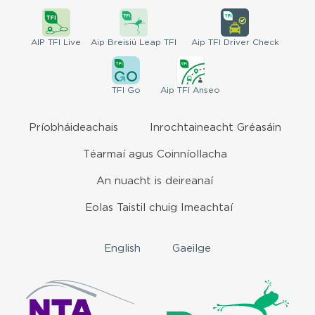
AIP
TFI Live
Aip Breisiú
Leap TFI
Aip TFI
Driver Check
TFI
Go
Aip
TFI Anseo
Príobháideachais
Inrochtaineacht Gréasáin
Téarmaí agus Coinníollacha
An nuacht is deireanaí
Eolas Taistil chuig Imeachtaí
English
Gaeilge