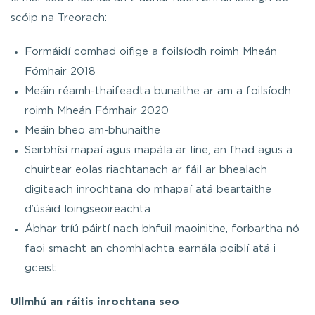
scóip na Treorach:
Formáidí comhad oifige a foilsíodh roimh Mheán
Fómhair 2018
Meáin réamh-thaifeadta bunaithe ar am a foilsíodh
roimh Mheán Fómhair 2020
Meáin bheo am-bhunaithe
Seirbhísí mapaí agus mapála ar líne, an fhad agus a
chuirtear eolas riachtanach ar fáil ar bhealach
digiteach inrochtana do mhapaí atá beartaithe
d’úsáid loingseoireachta
Ábhar tríú páirtí nach bhfuil maoinithe, forbartha nó
faoi smacht an chomhlachta earnála poiblí atá i
gceist
Ullmhú an ráitis inrochtana seo