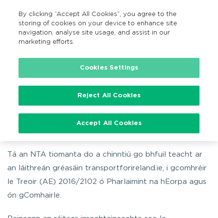
By clicking “Accept All Cookies”, you agree to the
GA
MENU
Search
storing of cookies on your device to enhance site
navigation, analyse site usage, and assist in our
marketing efforts.
Home
Inrochtaineacht Gréasáin
Cookies Settings
Reject All Cookies
Inrochtaineacht Gréasáin
Accept All Cookies
Tá an NTA tiomanta do a chinntiú go bhfuil teacht ar
an láithreán gréasáin transportforireland.ie, i gcomhréir
le Treoir (AE) 2016/2102 ó Pharlaimint na hEorpa agus
ón gComhairle.