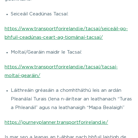
Seiceáil Ceadúnas Tacsaí:
https://www.transportforireland.ie/tacsaí/seiceáil-go-
bhfuil-ceadúnas-ceart-ag-tiománaí-tacsaí/
Moltaí/Gearáin maidir le Tacsaí:
https://www.transportforireland.ie/tacsaí/tacsaí-
moltaí-gearáin/
Láithreáin gréasáin a chomhtháthú leis an ardán
Pleanálaí Turais (lena n-áirítear an leathanach “Turas
a Phleanáil” agus na leathanaigh “Mapa Bealaigh”
https://journeyplanner.transportforireland.ie/
Is mar seo a leanas an t-ábhar nach bhfuil laistigh de