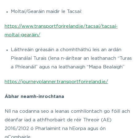
Moltaí/Gearáin maidir le Tacsaí:
https://www.transportforireland.ie/tacsaí/tacsaí-
moltaí-gearáin/
Láithreáin gréasáin a chomhtháthú leis an ardán
Pleanálaí Turais (lena n-áirítear an leathanach “Turas
a Phleanáil” agus na leathanaigh “Mapa Bealaigh”
https://journeyplanner.transportforireland.ie/
Ábhar neamh-inrochtana
Níl na codanna seo a leanas comhlíontach go fóill ach
déanfar iad a athfhorbairt de réir Threoir (AE)
2016/2102 ó Pharlaimint na hEorpa agus ón
gComhairle.