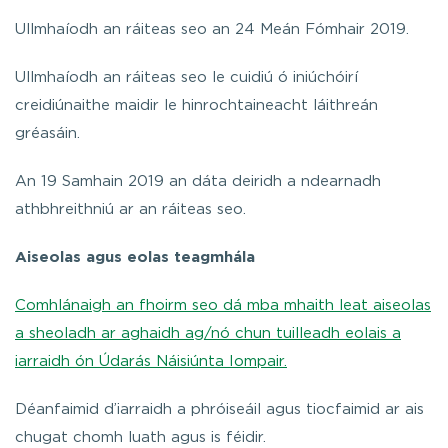
Ullmhaíodh an ráiteas seo an 24 Meán Fómhair 2019.
Ullmhaíodh an ráiteas seo le cuidiú ó iniúchóirí
creidiúnaithe maidir le hinrochtaineacht láithreán
gréasáin.
An 19 Samhain 2019 an dáta deiridh a ndearnadh
athbhreithniú ar an ráiteas seo.
Aiseolas agus eolas teagmhála
Comhlánaigh an fhoirm seo dá mba mhaith leat aiseolas
a sheoladh ar aghaidh ag/nó chun tuilleadh eolais a
iarraidh ón Údarás Náisiúnta Iompair.
Déanfaimid d’iarraidh a phróiseáil agus tiocfaimid ar ais
chugat chomh luath agus is féidir.