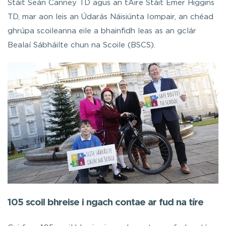
Stáit Seán Canney TD agus an tAire Stáit Emer Higgins
TD, mar aon leis an Údarás Náisiúnta Iompair, an chéad
ghrúpa scoileanna eile a bhainfidh leas as an gclár
Bealaí Sábháilte chun na Scoile (BSCS).
105 scoil bhreise i ngach contae ar fud na tíre