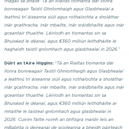
fhágáil sa bhaile. Tá an Rialtas tiomanta dár líonra
bonneagair Taistil Ghníomhaigh agus Glasbhealaí a
leathnú trí áiseanna siúil agus rothaíochta a sholáthar
inár gcathracha, inár mbailte, inár sráidbhailte agus inár
gceantair thuaithe. Léiríodh an tiomantas sin sa
Bhuiséad le déanaí, agus €360 milliún leithdháilte le
haghaidh taistil gníomhach agus glasbhealaí in 2026.”
Dúirt an tAire Higgins:
“
Tá an Rialtas tiomanta dár
líonra bonneagair Taistil Ghníomhaigh agus Glasbhealaí
a leathnú trí áiseanna siúil agus rothaíochta a sholáthar
inár gcathracha, inár mbailte, inár sráidbhailte agus inár
gceantair thuaithe. Léiríodh an tiomantas sin sa
Bhuiséad le déanaí, agus €360 milliún leithdháilte ar
mhaithe le taisteal gníomhach agus glasbhealaí in
2026. Cuirim fáilte roimh an bhfógra maidir leis an
mBabhta is deireanaí de scoileanna a bheidh páirteach