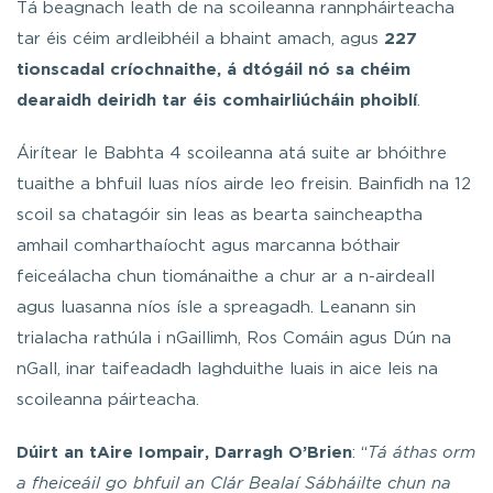
Tá beagnach leath de na scoileanna rannpháirteacha
tar éis céim ardleibhéil a bhaint amach, agus
227
tionscadal críochnaithe, á dtógáil nó sa chéim
dearaidh deiridh tar éis comhairliúcháin phoiblí
.
Áirítear le Babhta 4 scoileanna atá suite ar bhóithre
tuaithe a bhfuil luas níos airde leo freisin. Bainfidh na 12
scoil sa chatagóir sin leas as bearta saincheaptha
amhail comharthaíocht agus marcanna bóthair
feiceálacha chun tiománaithe a chur ar a n-airdeall
agus luasanna níos ísle a spreagadh. Leanann sin
trialacha rathúla i nGaillimh, Ros Comáin agus Dún na
nGall, inar taifeadadh laghduithe luais in aice leis na
scoileanna páirteacha.
Dúirt an tAire Iompair, Darragh O’Brien
: “
Tá áthas orm
a fheiceáil go bhfuil an Clár Bealaí Sábháilte chun na