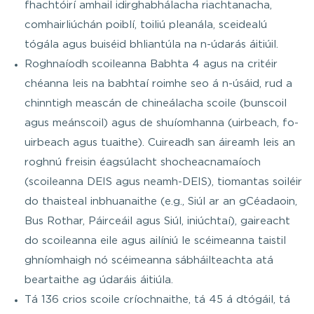
fhachtóirí amhail idirghabhálacha riachtanacha,
comhairliúchán poiblí, toiliú pleanála, sceidealú
tógála agus buiséid bhliantúla na n-údarás áitiúil.
Roghnaíodh scoileanna Babhta 4 agus na critéir
chéanna leis na babhtaí roimhe seo á n-úsáid, rud a
chinntigh meascán de chineálacha scoile (bunscoil
agus meánscoil) agus de shuíomhanna (uirbeach, fo-
uirbeach agus tuaithe). Cuireadh san áireamh leis an
roghnú freisin éagsúlacht shocheacnamaíoch
(scoileanna DEIS agus neamh-DEIS), tiomantas soiléir
do thaisteal inbhuanaithe (e.g., Siúl ar an gCéadaoin,
Bus Rothar, Páirceáil agus Siúl, iniúchtaí), gaireacht
do scoileanna eile agus ailíniú le scéimeanna taistil
ghníomhaigh nó scéimeanna sábháilteachta atá
beartaithe ag údaráis áitiúla.
Tá 136 crios scoile críochnaithe, tá 45 á dtógáil, tá