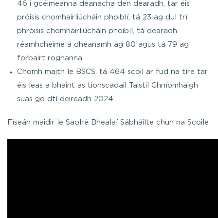
46 i gcéimeanna déanacha den dearadh, tar éis
próisis chomhairliúcháin phoiblí, tá 23 ag dul trí
phróisis chomhairliúcháin phoiblí, tá dearadh
réamhchéime á dhéanamh ag 80 agus tá 79 ag
forbairt roghanna.
Chomh maith le BSCS, tá 464 scoil ar fud na tíre tar
éis leas a bhaint as tionscadail Taistil Ghníomhaigh
suas go dtí deireadh 2024.
Físeán maidir le Saolré Bhealaí Sábháilte chun na Scoile