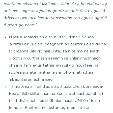
leanfaidh nósanna taistil níos sláintiúla a bhunaítear ag
aois níos óige ar aghaidh go dtí an aois fásta, agus tá
áthas ar ÚNI tacú leis an tionscnamh seo agus é ag dul
ó neart go neart.”
Nuair a seoladh an clár in 2021, rinne 932 scoil
iarratas air, is é sin, beagnach an ceathrú cuid de na
scoileanna uile go náisiúnta. Tá níos mó ná leath
díobh sin curtha san áireamh sa chlár gníomhach
cheana féin, agus táthar ag súil go gcuirfear na
scoileanna atá fágtha leis ar bhonn atrátha i
mbabhtaí amach anseo.
Tá maoiniú ar fáil d’údaráis áitiúla chun bonneagar
Bealaí Sábháilte chun na Scoile a sheachadadh trí
Leithdháileadh Taistil Ghníomhaigh ÚNI ón Roinn
Iompair. Braitheann costais agus amlínte ar