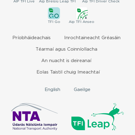
AIP
TFI Live
Aip Breisiú
Leap TFI
Aip TFI
Driver Check
TFI
Go
Aip
TFI Anseo
Príobháideachais
Inrochtaineacht Gréasáin
Téarmaí agus Coinníollacha
An nuacht is deireanaí
Eolas Taistil chuig Imeachtaí
English
Gaeilge