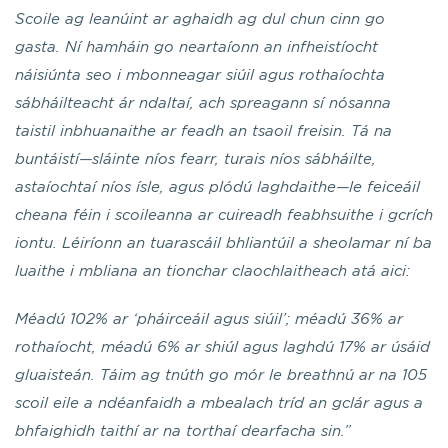
Scoile ag leanúint ar aghaidh ag dul chun cinn go
gasta. Ní hamháin go neartaíonn an infheistíocht
náisiúnta seo i mbonneagar siúil agus rothaíochta
sábháilteacht ár ndaltaí, ach spreagann sí nósanna
taistil inbhuanaithe ar feadh an tsaoil freisin. Tá na
buntáistí—sláinte níos fearr, turais níos sábháilte,
astaíochtaí níos ísle, agus plódú laghdaithe—le feiceáil
cheana féin i scoileanna ar cuireadh feabhsuithe i gcrích
iontu. Léiríonn an tuarascáil bhliantúil a sheolamar ní ba
luaithe i mbliana an tionchar claochlaitheach atá aici:
Méadú 102% ar ‘pháirceáil agus siúil’; méadú 36% ar
rothaíocht, méadú 6% ar shiúl agus laghdú 17% ar úsáid
gluaisteán. Táim ag tnúth go mór le breathnú ar na 105
scoil eile a ndéanfaidh a mbealach tríd an gclár agus a
bhfaighidh taithí ar na torthaí dearfacha sin.”