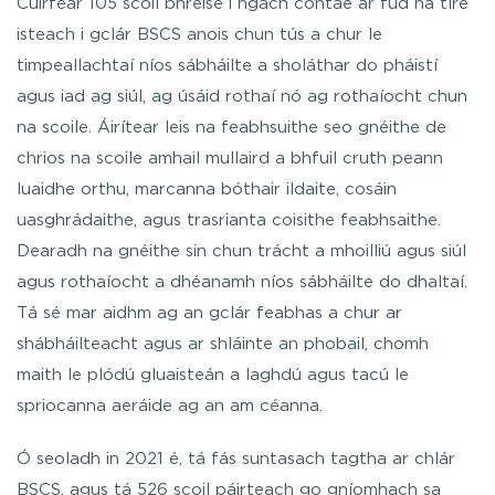
Cuirfear 105 scoil bhreise i ngach contae ar fud na tíre
isteach i gclár BSCS anois chun tús a chur le
timpeallachtaí níos sábháilte a sholáthar do pháistí
agus iad ag siúl, ag úsáid rothaí nó ag rothaíocht chun
na scoile. Áirítear leis na feabhsuithe seo gnéithe de
chrios na scoile amhail mullaird a bhfuil cruth peann
luaidhe orthu, marcanna bóthair ildaite, cosáin
uasghrádaithe, agus trasrianta coisithe feabhsaithe.
Dearadh na gnéithe sin chun trácht a mhoilliú agus siúl
agus rothaíocht a dhéanamh níos sábháilte do dhaltaí.
Tá sé mar aidhm ag an gclár feabhas a chur ar
shábháilteacht agus ar shláinte an phobail, chomh
maith le plódú gluaisteán a laghdú agus tacú le
spriocanna aeráide ag an am céanna.
Ó seoladh in 2021 é, tá fás suntasach tagtha ar chlár
BSCS, agus tá 526 scoil páirteach go gníomhach sa