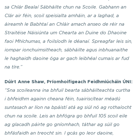
sa Chlár Bealaí Sábháilte chun na Scoile. Gabhann an
Clár air féin, scoil speisialta amháin, ar a laghad, a
áireamh le Babhtaí an Chláir amach anseo de réir na
Straitéise Náisiúnta um Chearta an Duine do Dhaoine
faoi Mhíchumas, a foilsíodh le déanaí. Spreagfar leis sin,
iompar ionchuimsitheach, sábháilte agus inbhuanaithe
le haghaidh daoine óga ar gach leibhéal cumais ar fud
na tíre.”
Dúirt Anne Shaw, Príomhoifigeach Feidhmiúcháin ÚNI:
“Sna scoileanna ina bhfuil bearta sábháilteachta curtha
i bhfeidhm againn cheana féin, tuairiscítear méadú
suntasach ar líon na bpáistí atá ag siúl nó ag rothaíocht
chun na scoile. Leis an bhfógra go bhfuil 105 scoil eile
ag glacadh páirte go gníomhach, táthar ag súil go
bhfásfaidh an treocht sin. I gcás go leor daoine,