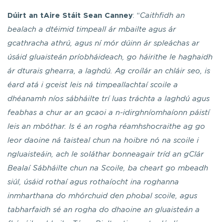
Dúirt an tAire Stáit Sean Canney
: “
Caithfidh an
bealach a dtéimid timpeall ár mbailte agus ár
gcathracha athrú, agus ní mór dúinn ár spleáchas ar
úsáid gluaisteán príobháideach, go háirithe le haghaidh
ár dturais ghearra, a laghdú. Ag croílár an chláir seo, is
éard atá i gceist leis ná timpeallachtaí scoile a
dhéanamh níos sábháilte trí luas tráchta a laghdú agus
feabhas a chur ar an gcaoi a n-idirghníomhaíonn páistí
leis an mbóthar. Is é an rogha réamhshocraithe ag go
leor daoine ná taisteal chun na hoibre nó na scoile i
ngluaisteáin, ach le soláthar bonneagair tríd an gClár
Bealaí Sábháilte chun na Scoile, ba cheart go mbeadh
siúl, úsáid rothaí agus rothaíocht ina roghanna
inmharthana do mhórchuid den phobal scoile, agus
tabharfaidh sé an rogha do dhaoine an gluaisteán a