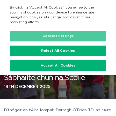
By clicking “Accept All Cookies”, you agree to the
GA
MENU
Search
storing of cookies on your device to enhance site
navigation, analyse site usage, and assist in our
marketing efforts.
…
Cookies Settings
Reject All Cookies
105 scoil bhreise le leas a bhaint
Accept All Cookies
as Babhta 4 de Chlár Bealaí
Sábháilte chun na Scoile
19TH DECEMBER 2025
D’fhógair an tAire Iompair Darragh O’Brien TD, an tAire