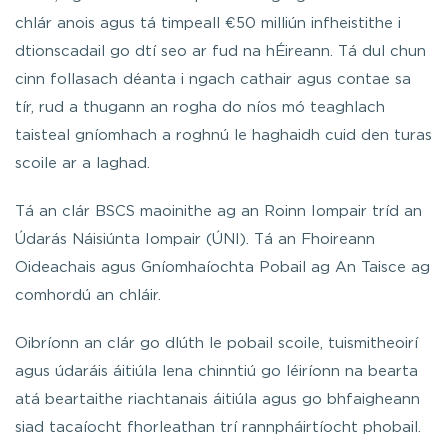
chlár anois agus tá timpeall €50 milliún infheistithe i
dtionscadail go dtí seo ar fud na hÉireann. Tá dul chun
cinn follasach déanta i ngach cathair agus contae sa
tír, rud a thugann an rogha do níos mó teaghlach
taisteal gníomhach a roghnú le haghaidh cuid den turas
scoile ar a laghad.
Tá an clár BSCS maoinithe ag an Roinn Iompair tríd an
Údarás Náisiúnta Iompair (ÚNI). Tá an Fhoireann
Oideachais agus Gníomhaíochta Pobail ag An Taisce ag
comhordú an chláir.
Oibríonn an clár go dlúth le pobail scoile, tuismitheoirí
agus údaráis áitiúla lena chinntiú go léiríonn na bearta
atá beartaithe riachtanais áitiúla agus go bhfaigheann
siad tacaíocht fhorleathan trí rannpháirtíocht phobail.