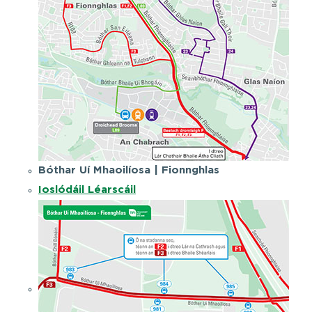
Bóthar Uí Mhaoilíosa | Fionnghlas
Ioslódáil Léarscáil