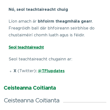
Nó, seol teachtaireacht chuig
Líon amach ár
bhfoirm theagmhála gearr
.
Freagróidh ball dár bhfoireann seirbhíse do
chustaiméirí chomh luath agus is féidir.
Seol teachtaireacht
Seol teachtaireacht chugainn ar:
X
(Twitter)
:
@TFIupdates
Ceisteanna Coitianta
Ceisteanna Coitianta