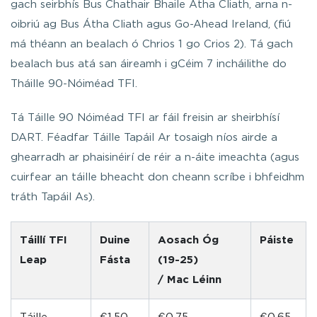
gach seirbhís Bus Chathair Bhaile Átha Cliath, arna n-
oibriú ag Bus Átha Cliath agus Go-Ahead Ireland, (fiú
má théann an bealach ó Chrios 1 go Crios 2). Tá gach
bealach bus atá san áireamh i gCéim 7 incháilithe do
Tháille 90-Nóiméad TFI.
Tá Táille 90 Nóiméad TFI ar fáil freisin ar sheirbhísí
DART. Féadfar Táille Tapáil Ar tosaigh níos airde a
ghearradh ar phaisinéirí de réir a n-áite imeachta (agus
cuirfear an táille bheacht don cheann scríbe i bhfeidhm
tráth Tapáil As).
Táillí TFI
Duine
Aosach Óg
Páiste
Leap
Fásta
(19-25)
/ Mac Léinn