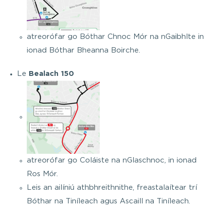
atreorófar go Bóthar Chnoc Mór na nGaibhlte in
ionad Bóthar Bheanna Boirche.
Le
Bealach 150
atreorófar go Coláiste na nGlaschnoc, in ionad
Ros Mór.
Leis an ailíniú athbhreithnithe, freastalaítear trí
Bóthar na Tiníleach agus Ascaill na Tiníleach.