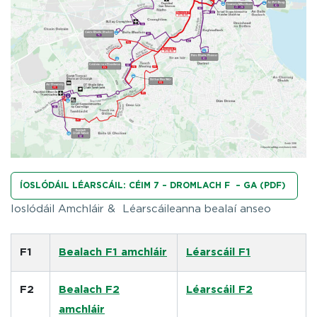
ÍOSLÓDÁIL LÉARSCÁIL: CÉIM 7 – DROMLACH F – GA (PDF)
Ioslódáil Amchláir & Léarscáileanna bealaí anseo
F1
Bealach F1 amchláir
Léarscáil F1
F2
Bealach F2
Léarscáil F2
amchláir