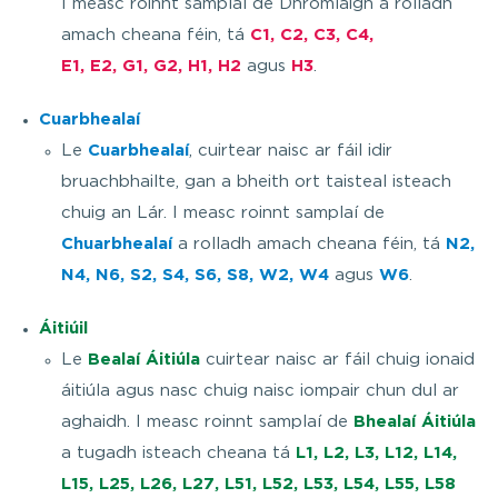
I measc roinnt samplaí de Dhromlaigh a rolladh
amach cheana féin, tá
C1, C2, C3, C4,
E1, E2, G1, G2, H1, H2
agus
H3
.
Cuarbhealaí
Le
Cuarbhealaí
, cuirtear naisc ar fáil idir
bruachbhailte, gan a bheith ort taisteal isteach
chuig an Lár. I measc roinnt samplaí de
Chuarbhealaí
a rolladh amach cheana féin, tá
N2,
N4, N6, S2, S4, S6, S8, W2, W4
agus
W6
.
Áitiúil
Le
Bealaí Áitiúla
cuirtear naisc ar fáil chuig ionaid
áitiúla agus nasc chuig naisc iompair chun dul ar
aghaidh. I measc roinnt samplaí de
Bhealaí Áitiúla
a tugadh isteach cheana tá
L1, L2, L3, L12, L14,
L15, L25, L26, L27, L51, L52, L53, L54, L55, L58