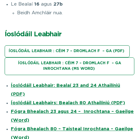
Le Bealaí
16
agus
27b
Beidh Amchláir nua.
Íoslódáil Leabhair
ÍOSLÓDÁIL LEABHAIR : CÉIM 7 – DROMLACH F – GA (PDF)
ÍOSLÓDÁIL LEABHAIR : CÉIM 7 – DROMLACH F – GA
INROCHTANA (MS WORD)
Íoslódáil Leabhair:
Bealaí 23 and 24 Athailíniú
(PDF)
Íoslódáil Leabhairs: Bealach 80 Athailíniú (PDF)
Fógra Bhealach 23 agus 24 – Inrochtana – Gaeilge
(Word)
Fógra Bhealach 80 – Taisteal Inrochtana – Gaeilge
(Word)