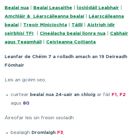
Bealaí nua
|
Bealaí Leasaithe
|
Íoslódáil Leabhair
|
Amchláir & Léarscáileanna bealaí
|
Léarscáileanna
bealaí
|
Treoir Minicíochta
|
Táillí
|
Aistrigh idir
seirbhísí TFI
|
Cineálacha bealaí líonra nua
|
Cabhair
agus Teagmháil
|
Ceisteanna Coitianta
Leanfar de Chéim 7 a rolladh amach an 19 Deireadh
Fómhair
Leis an gcéim seo,
cuirtear
bealaí nua 24-uair an chloig
ar fáil
F1, F2
agus
80
.
Áireofar leis sin freisin seoladh
bealaigh
Dromlaigh
F3
,