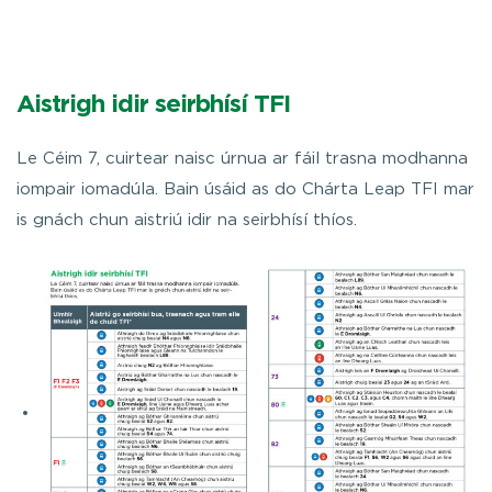
Aistrigh idir seirbhísí TFI
Le Céim 7, cuirtear naisc úrnua ar fáil trasna modhanna
iompair iomadúla. Bain úsáid as do Chárta Leap TFI mar
is gnách chun aistriú idir na seirbhísí thíos.