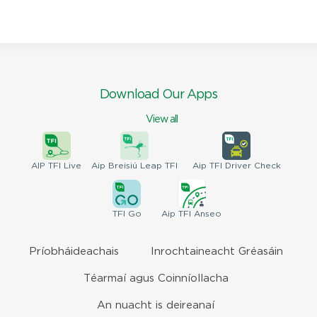
Download Our Apps
View all
AIP
TFI Live
Aip Breisiú
Leap TFI
Aip TFI
Driver Check
TFI
Go
Aip
TFI Anseo
Príobháideachais
Inrochtaineacht Gréasáin
Téarmaí agus Coinníollacha
An nuacht is deireanaí