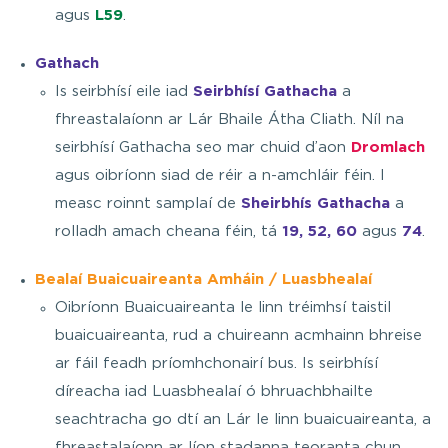
agus
L59
.
Gathach
Is seirbhísí eile iad
Seirbhísí Gathacha
a
fhreastalaíonn ar Lár Bhaile Átha Cliath. Níl na
seirbhísí Gathacha seo mar chuid d’aon
Dromlach
agus oibríonn siad de réir a n-amchláir féin. I
measc roinnt samplaí de
Sheirbhís Gathacha
a
rolladh amach cheana féin, tá
19, 52, 60
agus
74
.
Bealaí Buaicuaireanta Amháin / Luasbhealaí
Oibríonn Buaicuaireanta le linn tréimhsí taistil
buaicuaireanta, rud a chuireann acmhainn bhreise
ar fáil feadh príomhchonairí bus. Is seirbhísí
díreacha iad Luasbhealaí ó bhruachbhailte
seachtracha go dtí an Lár le linn buaicuaireanta, a
fhreastalaíonn ar líon stadanna teoranta chun