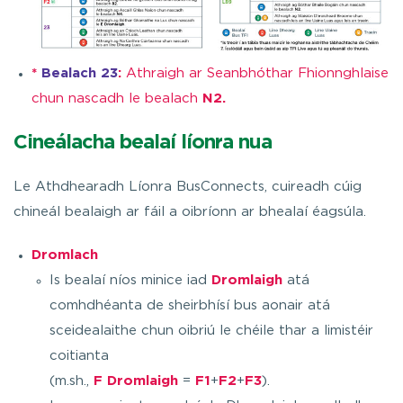
*
Bealach 23
:
Athraigh ar Seanbhóthar Fhionnghlaise
chun nascadh le bealach
N2.
Cineálacha bealaí líonra nua
Le Athdhearadh Líonra BusConnects, cuireadh cúig
chineál bealaigh ar fáil a oibríonn ar bhealaí éagsúla.
Dromlach
Is bealaí níos minice iad
Dromlaigh
atá
comhdhéanta de sheirbhísí bus aonair atá
sceidealaithe chun oibriú le chéile thar a limistéir
coitianta
(m.sh.,
F Dromlaigh
=
F1
+
F2
+
F3
).