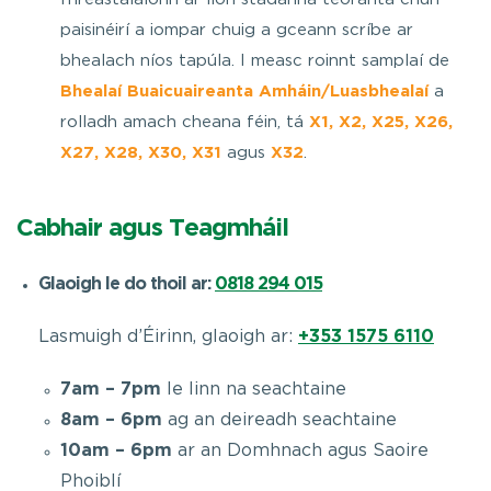
paisinéirí a iompar chuig a gceann scríbe ar
bhealach níos tapúla. I measc roinnt samplaí de
Bhealaí Buaicuaireanta Amháin/Luasbhealaí
a
rolladh amach cheana féin, tá
X1, X2, X25, X26,
X27, X28, X30, X31
agus
X32
.
Cabhair agus Teagmháil
Glaoigh le do thoil ar:
0818 294 015
Lasmuigh d’Éirinn, glaoigh ar:
+353 1575 6110
7am – 7pm
le linn na seachtaine
8am – 6pm
ag an deireadh seachtaine
10am – 6pm
ar an Domhnach agus Saoire
Phoiblí