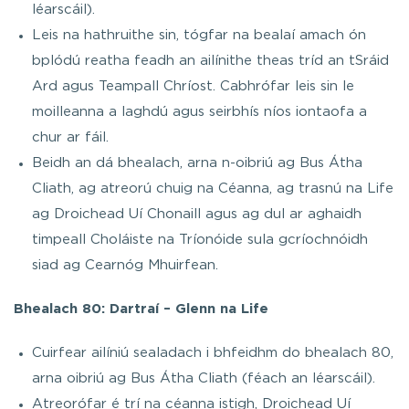
léarscáil).
Leis na hathruithe sin, tógfar na bealaí amach ón
bplódú reatha feadh an ailínithe theas tríd an tSráid
Ard agus Teampall Chríost. Cabhrófar leis sin le
moilleanna a laghdú agus seirbhís níos iontaofa a
chur ar fáil.
Beidh an dá bhealach, arna n-oibriú ag Bus Átha
Cliath, ag atreorú chuig na Céanna, ag trasnú na Life
ag Droichead Uí Chonaill agus ag dul ar aghaidh
timpeall Choláiste na Tríonóide sula gcríochnóidh
siad ag Cearnóg Mhuirfean.
Bhealach 80: Dartraí – Glenn na Life
Cuirfear ailíniú sealadach i bhfeidhm do bhealach 80,
arna oibriú ag Bus Átha Cliath (féach an léarscáil).
Atreorófar é trí na céanna istigh, Droichead Uí