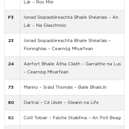
Lár – Ros Mór
F3
Ionad Siopadóireachta Bhaile Shéarlais – An
Lár – Na Glaschnoic
23
Ionad Siopadóireachta Bhaile Shéarlais –
Fionnghlas – Cearnóg Mhuirfean
24
Aerfort Bhaile Átha Cliath – Garraithe na Lus
– Cearnóg Mhuirfean
73
Marino – Sráid Thomáis – Baile Bhailcín
80
Dartraí – Cé Uiséir – Gleann na Life
82
Coill Tobair – Faiche Stiabhna – An Poll Beag