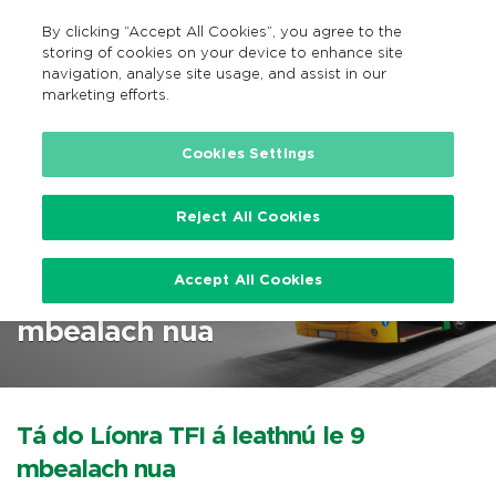
By clicking “Accept All Cookies”, you agree to the
GA
MENU
Search
storing of cookies on your device to enhance site
navigation, analyse site usage, and assist in our
marketing efforts.
…
Cookies Settings
Reject All Cookies
Céim 7: Dromlach F | Tá do
Accept All Cookies
Líonra TFI á leathnú le 9
mbealach nua
Tá do Líonra TFI á leathnú le 9
mbealach nua