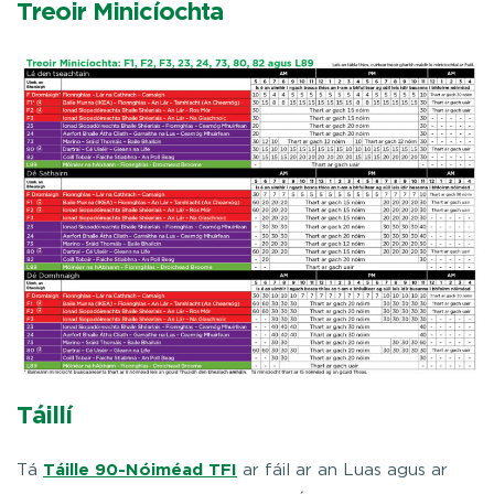
Treoir Minicíochta
Táillí
Tá
Táille 90-Nóiméad TFI
ar fáil ar an Luas agus ar