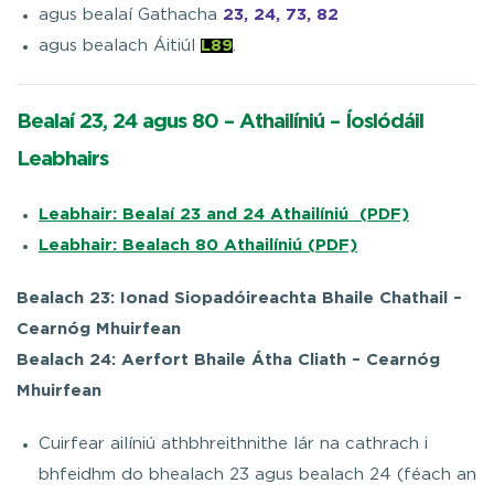
agus bealaí Gathacha
23, 24, 73, 82
agus bealach Áitiúl
L89
.
Bealaí 23, 24 agus 80 – Athailíniú – Íoslódáil
Leabhairs
Leabhair:
Bealaí 23 and 24 Athailíniú
(PDF)
Leabhair: Bealach 80 Athailíniú (PDF)
Bealach 23: Ionad Siopadóireachta Bhaile Chathail –
Cearnóg Mhuirfean
Bealach 24: Aerfort Bhaile Átha Cliath – Cearnóg
Mhuirfean
Cuirfear ailíniú athbhreithnithe lár na cathrach i
bhfeidhm do bhealach 23 agus bealach 24 (féach an