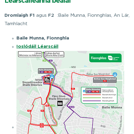
Léarscáileanna bealaí
Dromlaigh F1
agus
F2
:Baile Munna, Fionnghlas, An Lár,
Tamhlacht
Baile Munna, Fionnghla
Ioslódáil Léarscáil