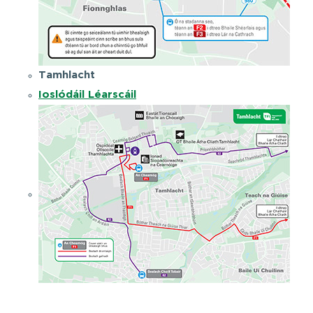
Tamhlacht
Ioslódáil Léarscáil