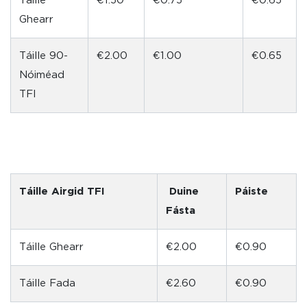
Táille
€1.50
€0.75
€0.65
Ghearr
Táille 90-
€2.00
€1.00
€0.65
Nóiméad
TFI
Táille Airgid TFI
Duine
Páiste
Fásta
Táille Ghearr
€2.00
€0.90
Táille Fada
€2.60
€0.90