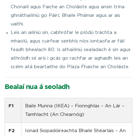
Chonaill agus Faiche an Choláiste agus ansin trína
ghnáthailíniú go Páirc Bhaile Phámar agus ar ais
uaithi.
Leis an ailíniú sin, cabhrófar le plódú tráchta a
mhaolú, agus cuirfear seirbhís níos iontaofa ar fáil
feadh bhealach 80. Is athailíniú sealadach é sin agus
athróidh sé arís i gcás go rachfar ar aghaidh leis an
scéim atá beartaithe do Plaza Fhaiche an Choláiste.
Bealaí nua á seoladh
F1
Baile Munna (IKEA) – Fionnghlas – An Lár –
Tamhlacht (An Chearnóg)
F2
Ionad Siopadóireachta Bhaile Shéarlais – An